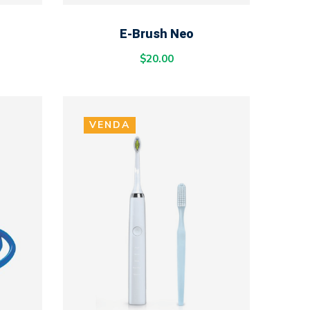
ADD TO CART
E-Brush Neo
$
20.00
VENDA