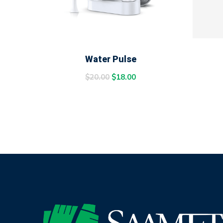
ADD TO CART
Water Pulse
$
20.00
$
18.00