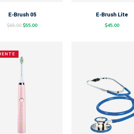
ADD TO CART
ADD TO CART
E-Brush 05
E-Brush Lite
$
65.00
$
55.00
$
45.00
UENTE