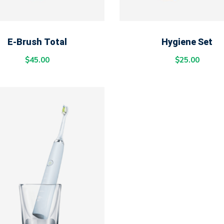
ADD TO CART
ADD TO CART
E-Brush Total
Hygiene Set
$
45.00
$
25.00