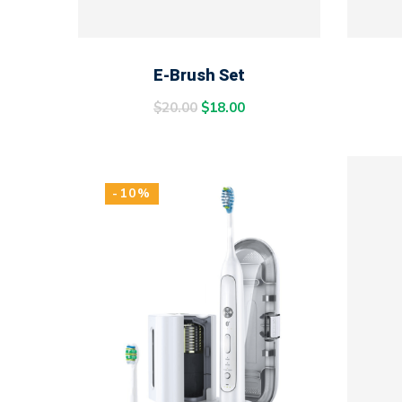
ADD TO CART
E-Brush Set
$
20.00
$
18.00
-10%