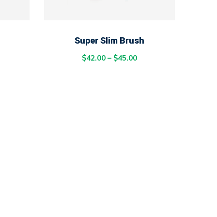
SELECT OPTIONS
Super Slim Brush
$
42.00
–
$
45.00