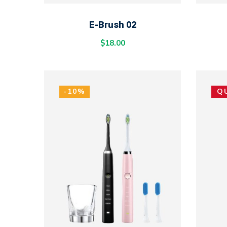
ADD TO CART
E-Brush 02
$
18.00
-10%
Q