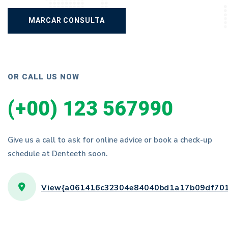
OR CALL US NOW
(+00) 123 567990
Give us a call to ask for online advice or book a check-up
schedule at Denteeth soon.
View{a061416c32304e84040bd1a17b09df701