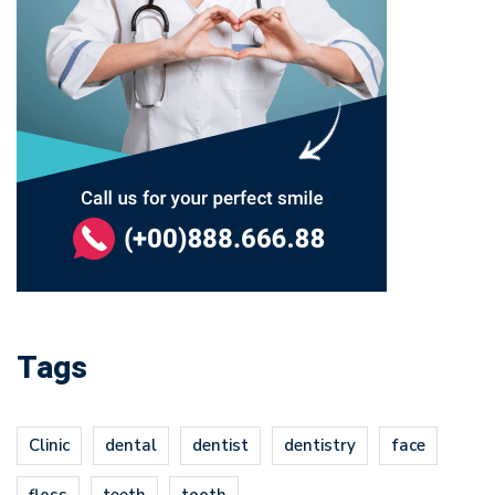
Tags
Clinic
dental
dentist
dentistry
face
floss
teeth
tooth